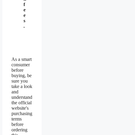
f
e
e
s
.
As a smart
consumer
before
buying, be
sure you
take a look
and
understand
the official
website's
purchasing
terms
before
ordering