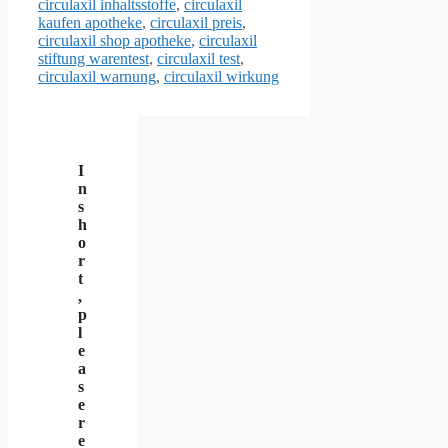
circulaxil inhaltsstoffe
,
circulaxil
kaufen apotheke
,
circulaxil preis
,
circulaxil shop apotheke
,
circulaxil
stiftung warentest
,
circulaxil test
,
circulaxil warnung
,
circulaxil wirkung
I
n
s
h
o
r
t
,
p
l
e
a
s
e
r
e