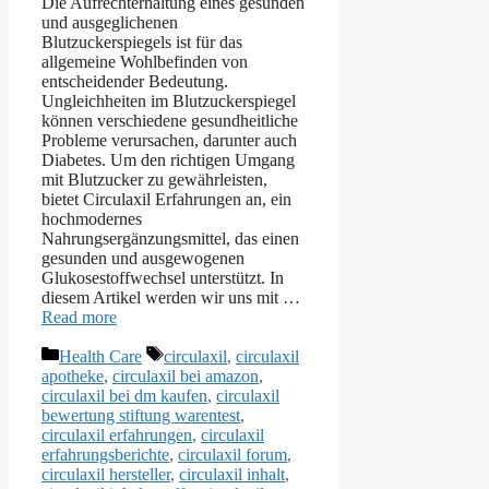
Die Aufrechterhaltung eines gesunden
und ausgeglichenen
Blutzuckerspiegels ist für das
allgemeine Wohlbefinden von
entscheidender Bedeutung.
Ungleichheiten im Blutzuckerspiegel
können verschiedene gesundheitliche
Probleme verursachen, darunter auch
Diabetes. Um den richtigen Umgang
mit Blutzucker zu gewährleisten,
bietet Circulaxil Erfahrungen an, ein
hochmodernes
Nahrungsergänzungsmittel, das einen
gesunden und ausgewogenen
Glukosestoffwechsel unterstützt. In
diesem Artikel werden wir uns mit …
Read more
Categories
Tags
Health Care
circulaxil
,
circulaxil
apotheke
,
circulaxil bei amazon
,
circulaxil bei dm kaufen
,
circulaxil
bewertung stiftung warentest
,
circulaxil erfahrungen
,
circulaxil
erfahrungsberichte
,
circulaxil forum
,
circulaxil hersteller
,
circulaxil inhalt
,