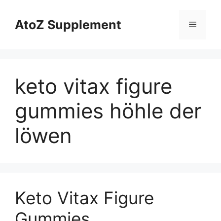
Skip
to
AtoZ Supplement
Menu
content
keto vitax figure
gummies höhle der
löwen
Keto Vitax Figure
Gummies