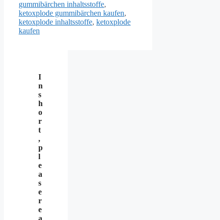
gummibärchen inhaltsstoffe
,
ketoxplode gummibärchen kaufen
,
ketoxplode inhaltsstoffe
,
ketoxplode
kaufen
I
n
s
h
o
r
t
,
p
l
e
a
s
e
r
e
a