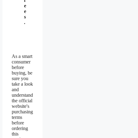
f
e
e
s
.
As a smart
consumer
before
buying, be
sure you
take a look
and
understand
the official
website's
purchasing
terms
before
ordering
this