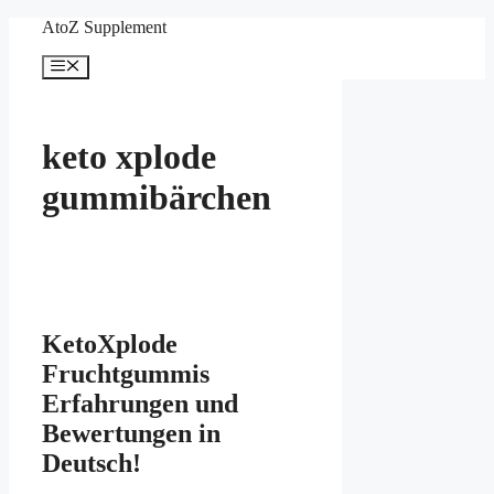
Skip
AtoZ Supplement
to
content
Menu
keto xplode
gummibärchen
KetoXplode
Fruchtgummis
Erfahrungen und
Bewertungen in
Deutsch!