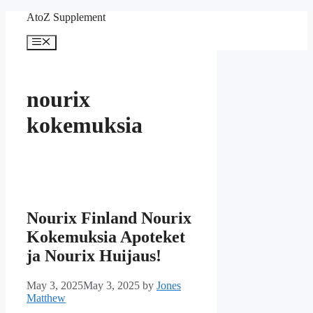
Skip
AtoZ Supplement
to
content
Menu
nourix
kokemuksia
Nourix Finland Nourix
Kokemuksia Apoteket
ja Nourix Huijaus!
May 3, 2025
May 3, 2025
by
Jones
Matthew