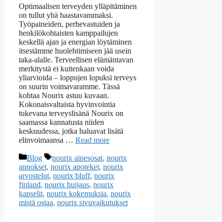
Optimaalisen terveyden ylläpitäminen
on tullut yhä haastavammaksi.
Työpaineiden, perhevastuiden ja
henkilökohtaisten kamppailujen
keskellä ajan ja energian löytäminen
itsestämme huolehtimiseen jää usein
taka-alalle. Terveellisen elämäntavan
merkitystä ei kuitenkaan voida
yliarvioida – loppujen lopuksi terveys
on suurin voimavaramme. Tässä
kohtaa Nourix astuu kuvaan.
Kokonaisvaltaista hyvinvointia
tukevana terveyslisänä Nourix on
saamassa kannatusta niiden
keskuudessa, jotka haluavat lisätä
elinvoimaansa …
Read more
Categories
Tags
Blog
nourix ainesosat
,
nourix
annokset
,
nourix apoteket
,
nourix
arvostelut
,
nourix bluff
,
nourix
finland
,
nourix huijaus
,
nourix
kapselit
,
nourix kokemuksia
,
nourix
mistä ostaa
,
nourix sivuvaikutukset