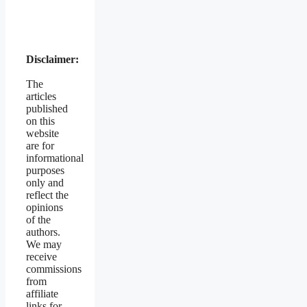
Disclaimer:
The
articles
published
on this
website
are for
informational
purposes
only and
reflect the
opinions
of the
authors.
We may
receive
commissions
from
affiliate
links for