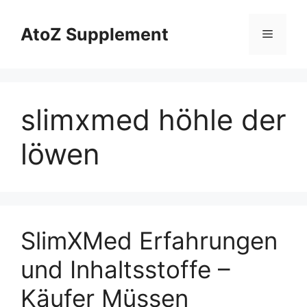
Skip
to
AtoZ Supplement
Menu
content
slimxmed höhle der
löwen
SlimXMed Erfahrungen
und Inhaltsstoffe –
Käufer Müssen