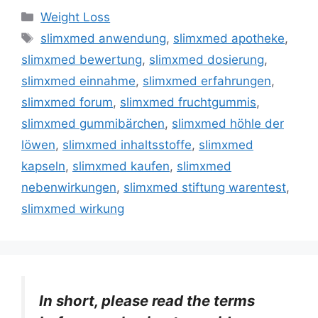
Categories
Weight Loss
Tags
slimxmed anwendung
,
slimxmed apotheke
,
slimxmed bewertung
,
slimxmed dosierung
,
slimxmed einnahme
,
slimxmed erfahrungen
,
slimxmed forum
,
slimxmed fruchtgummis
,
slimxmed gummibärchen
,
slimxmed höhle der
löwen
,
slimxmed inhaltsstoffe
,
slimxmed
kapseln
,
slimxmed kaufen
,
slimxmed
nebenwirkungen
,
slimxmed stiftung warentest
,
slimxmed wirkung
In short, please read the terms