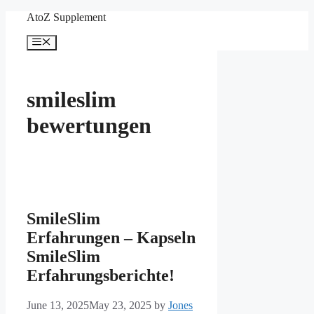
Skip
AtoZ Supplement
to
content
Menu
smileslim
bewertungen
SmileSlim
Erfahrungen – Kapseln
SmileSlim
Erfahrungsberichte!
June 13, 2025
May 23, 2025
by
Jones