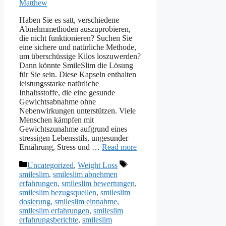
Matthew
Haben Sie es satt, verschiedene
Abnehmmethoden auszuprobieren,
die nicht funktionieren? Suchen Sie
eine sichere und natürliche Methode,
um überschüssige Kilos loszuwerden?
Dann könnte SmileSlim die Lösung
für Sie sein. Diese Kapseln enthalten
leistungsstarke natürliche
Inhaltsstoffe, die eine gesunde
Gewichtsabnahme ohne
Nebenwirkungen unterstützen. Viele
Menschen kämpfen mit
Gewichtszunahme aufgrund eines
stressigen Lebensstils, ungesunder
Ernährung, Stress und …
Read more
Categories
Tags
Uncategorized
,
Weight Loss
smileslim
,
smileslim abnehmen
erfahrungen
,
smileslim bewertungen
,
smileslim bezugsquellen
,
smileslim
dosierung
,
smileslim einnahme
,
smileslim erfahrungen
,
smileslim
erfahrungsberichte
,
smileslim