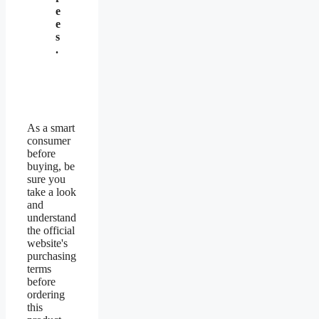
e
e
s
.
As a smart
consumer
before
buying, be
sure you
take a look
and
understand
the official
website's
purchasing
terms
before
ordering
this