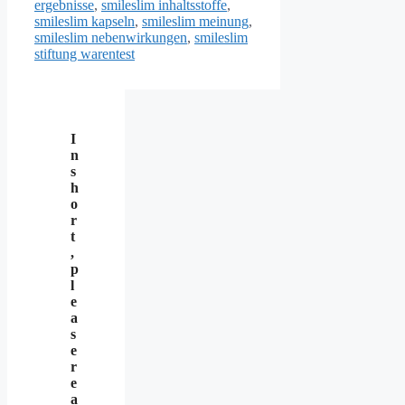
ergebnisse
,
smileslim inhaltsstoffe
,
smileslim kapseln
,
smileslim meinung
,
smileslim nebenwirkungen
,
smileslim
stiftung warentest
I
n
s
h
o
r
t
,
p
l
e
a
s
e
r
e
a