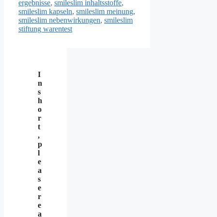
ergebnisse
,
smileslim inhaltsstoffe
,
smileslim kapseln
,
smileslim meinung
,
smileslim nebenwirkungen
,
smileslim
stiftung warentest
I
n
s
h
o
r
t
,
p
l
e
a
s
e
r
e
a