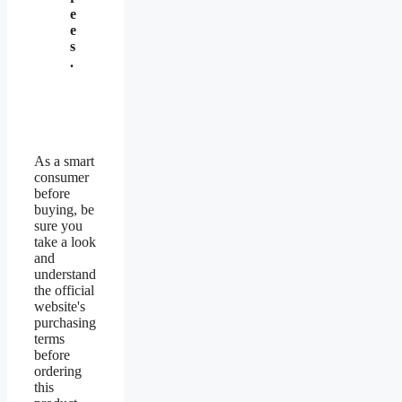
e
e
s
.
As a smart
consumer
before
buying, be
sure you
take a look
and
understand
the official
website's
purchasing
terms
before
ordering
this