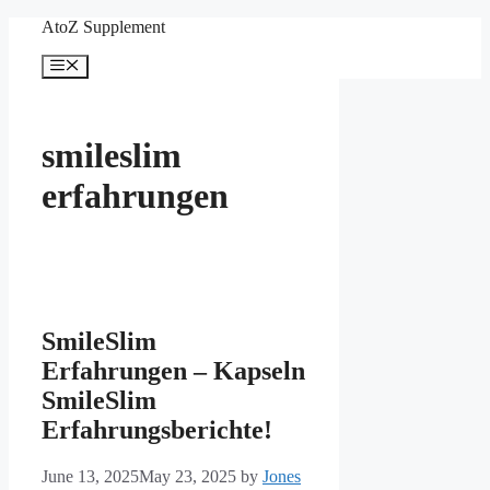
Skip
AtoZ Supplement
to
content
Menu
smileslim
erfahrungen
SmileSlim
Erfahrungen – Kapseln
SmileSlim
Erfahrungsberichte!
June 13, 2025
May 23, 2025
by
Jones