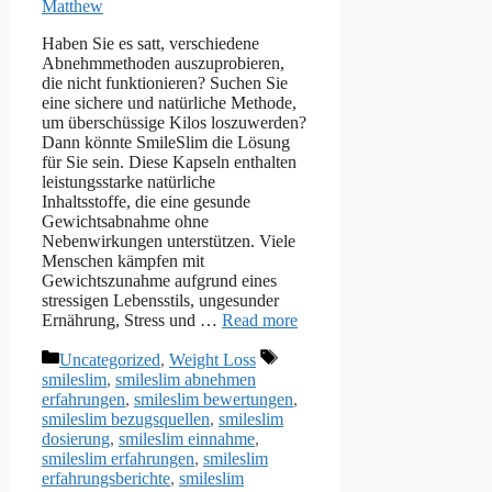
Matthew
Haben Sie es satt, verschiedene
Abnehmmethoden auszuprobieren,
die nicht funktionieren? Suchen Sie
eine sichere und natürliche Methode,
um überschüssige Kilos loszuwerden?
Dann könnte SmileSlim die Lösung
für Sie sein. Diese Kapseln enthalten
leistungsstarke natürliche
Inhaltsstoffe, die eine gesunde
Gewichtsabnahme ohne
Nebenwirkungen unterstützen. Viele
Menschen kämpfen mit
Gewichtszunahme aufgrund eines
stressigen Lebensstils, ungesunder
Ernährung, Stress und …
Read more
Categories
Tags
Uncategorized
,
Weight Loss
smileslim
,
smileslim abnehmen
erfahrungen
,
smileslim bewertungen
,
smileslim bezugsquellen
,
smileslim
dosierung
,
smileslim einnahme
,
smileslim erfahrungen
,
smileslim
erfahrungsberichte
,
smileslim