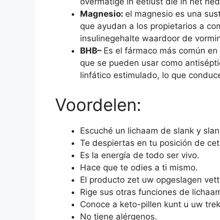
overmatige in eetlust die in het he
Magnesio:
el magnesio es una sust
que ayudan a los propietarios a c
insulinegehalte waardoor de vormin
BHB–
Es el fármaco más común en 
que se pueden usar como antiséptic
linfático estimulado, lo que conduc
Voordelen:
Escuché un lichaam de slank y slan
Te despiertas en tu posición de ce
Es la energía de todo ser vivo.
Hace que te odies a ti mismo.
El producto zet uw opgeslagen vett
Rige sus otras funciones de lichaa
Conoce a keto-pillen kunt u uw tre
No tiene alérgenos.