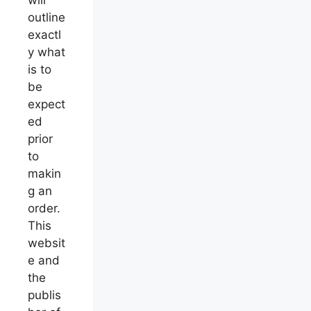
will
outline
exactl
y what
is to
be
expect
ed
prior
to
makin
g an
order.
This
websit
e and
the
publis