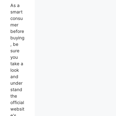
As a
smart
consu
mer
before
buying
, be
sure
you
take a
look
and
under
stand
the
official
websit
e's