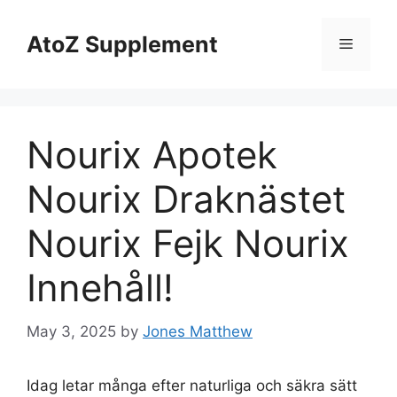
Skip
to
AtoZ Supplement
Menu
content
Nourix Apotek
Nourix Draknästet
Nourix Fejk Nourix
Innehåll!
May 3, 2025
by
Jones Matthew
Idag letar många efter naturliga och säkra sätt