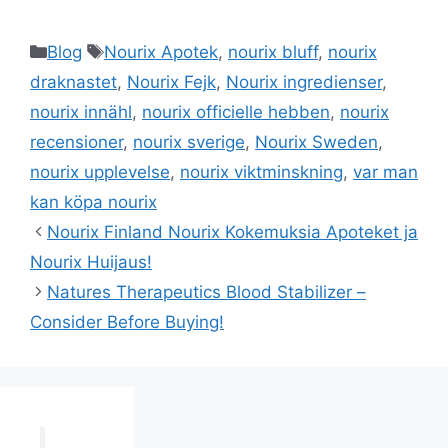
Categories
Tags
Blog
Nourix Apotek
,
nourix bluff
,
nourix
draknastet
,
Nourix Fejk
,
Nourix ingredienser
,
nourix innähl
,
nourix officielle hebben
,
nourix
recensioner
,
nourix sverige
,
Nourix Sweden
,
nourix upplevelse
,
nourix viktminskning
,
var man
kan köpa nourix
Nourix Finland Nourix Kokemuksia Apoteket ja
Nourix Huijaus!
Natures Therapeutics Blood Stabilizer –
Consider Before Buying!