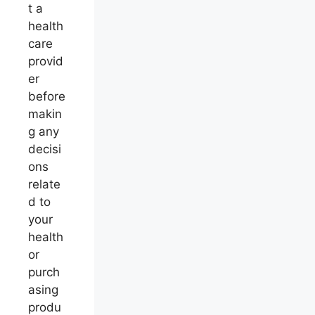
t a
health
care
provid
er
before
makin
g any
decisi
ons
relate
d to
your
health
or
purch
asing
produ